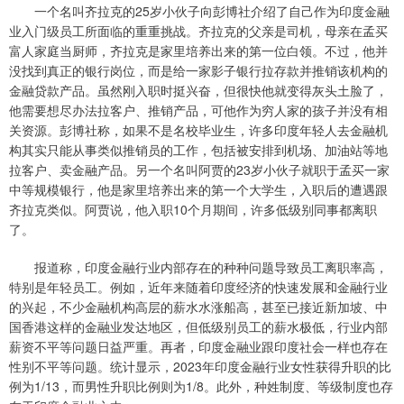
一个名叫齐拉克的25岁小伙子向彭博社介绍了自己作为印度金融
业入门级员工所面临的重重挑战。齐拉克的父亲是司机，母亲在孟买
富人家庭当厨师，齐拉克是家里培养出来的第一位白领。不过，他并
没找到真正的银行岗位，而是给一家影子银行拉存款并推销该机构的
金融贷款产品。虽然刚入职时挺兴奋，但很快他就变得灰头土脸了，
他需要想尽办法拉客户、推销产品，可他作为穷人家的孩子并没有相
关资源。彭博社称，如果不是名校毕业生，许多印度年轻人去金融机
构其实只能从事类似推销员的工作，包括被安排到机场、加油站等地
拉客户、卖金融产品。另一个名叫阿贾的23岁小伙子就职于孟买一家
中等规模银行，他是家里培养出来的第一个大学生，入职后的遭遇跟
齐拉克类似。阿贾说，他入职10个月期间，许多低级别同事都离职
了。
报道称，印度金融行业内部存在的种种问题导致员工离职率高，
特别是年轻员工。例如，近年来随着印度经济的快速发展和金融行业
的兴起，不少金融机构高层的薪水水涨船高，甚至已接近新加坡、中
国香港这样的金融业发达地区，但低级别员工的薪水极低，行业内部
薪资不平等问题日益严重。再者，印度金融业跟印度社会一样也存在
性别不平等问题。统计显示，2023年印度金融行业女性获得升职的比
例为1/13，而男性升职比例则为1/8。此外，种姓制度、等级制度也存