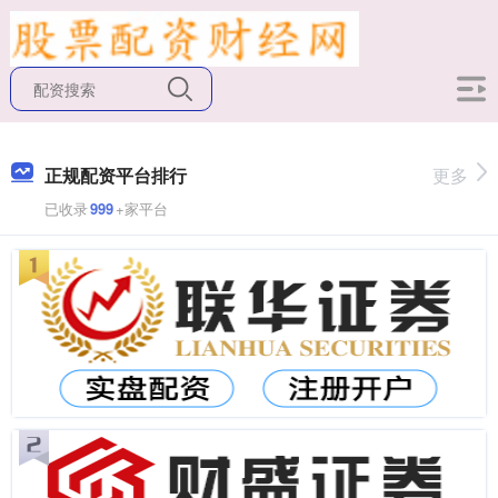
正规配资平台排行
更多
已收录
999
+家平台