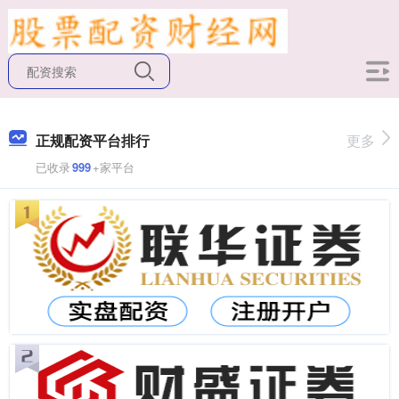
正规配资平台排行
更多
已收录
999
+家平台