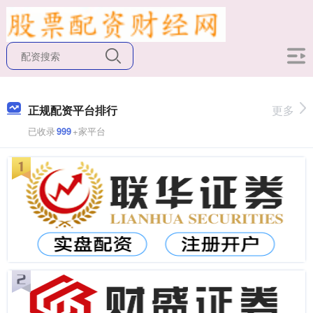
正规配资平台排行
更多
已收录
999
+家平台