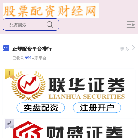
正规配资平台排行
更多
已收录
999
+家平台