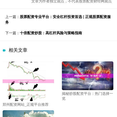
文章为作者独立观点，不代表股票配资财经网观点
上一篇：
股票配资专业平台：安全杠杆投资首选 | 正规股票配资服
务
下一篇：
十倍配资炒股：高杠杆风险与策略指南
相关文章
揭秘炒股配资平台：热门选择一
览
郑州配资网站_正规平台推荐