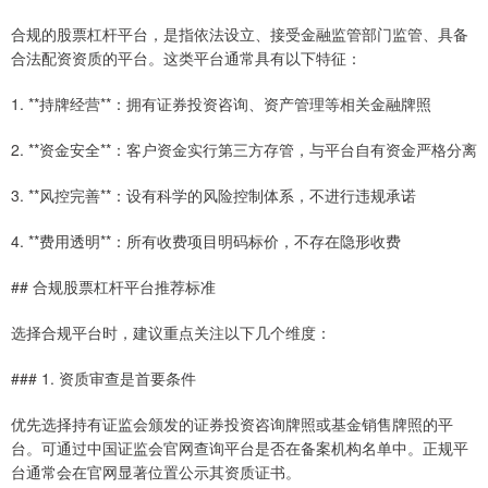
合规的股票杠杆平台，是指依法设立、接受金融监管部门监管、具备
合法配资资质的平台。这类平台通常具有以下特征：
1. **持牌经营**：拥有证券投资咨询、资产管理等相关金融牌照
2. **资金安全**：客户资金实行第三方存管，与平台自有资金严格分离
3. **风控完善**：设有科学的风险控制体系，不进行违规承诺
4. **费用透明**：所有收费项目明码标价，不存在隐形收费
## 合规股票杠杆平台推荐标准
选择合规平台时，建议重点关注以下几个维度：
### 1. 资质审查是首要条件
优先选择持有证监会颁发的证券投资咨询牌照或基金销售牌照的平
台。可通过中国证监会官网查询平台是否在备案机构名单中。正规平
台通常会在官网显著位置公示其资质证书。