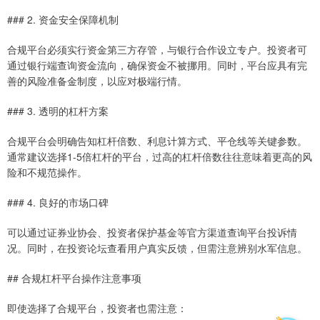
### 2. 资金安全保障机制
合规平台必须实行资金第三方存管，与银行合作设立专户。投资者可
通过银行端查询资金流向，确保资金不被挪用。同时，平台应具有完
善的风险准备金制度，以应对极端行情。
### 3. 透明的杠杆方案
合规平台会明确告知杠杆倍数、利息计算方式、平仓线等关键参数。
通常建议选择1-5倍杠杆的平台，过高的杠杆倍数往往意味着更高的风
险和不规范操作。
### 4. 良好的市场口碑
可以通过证券业协会、投资者保护基金等官方渠道查询平台投诉情
况。同时，在投资论坛查看用户真实反馈，但需注意辨别水军信息。
## 合规杠杆平台操作注意事项
即使选择了合规平台，投资者也需注意：