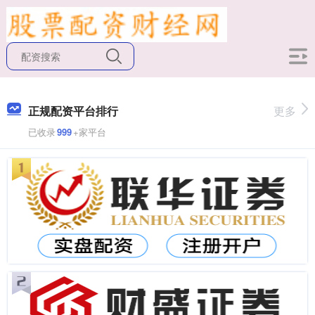
正规配资平台排行
更多
已收录
999
+家平台